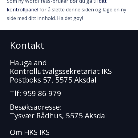
Som ny WordPress-bruker bør du gå til
ditt
kontrollpanel
for å slette denne siden og lage en ny
side med ditt innhold. Ha det gøy!
Kontakt
Haugaland
Kontrollutvalgssekretariat IKS
Postboks 57, 5575 Aksdal
Tlf: 959 86 979
Besøksadresse:
Tysvær Rådhus, 5575 Aksdal
Om HKS IKS